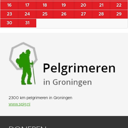
16
17
18
19
20
21
22
23
24
25
26
27
28
29
30
31
2300 km pelgrimeren in Groningen
www.spig.nl