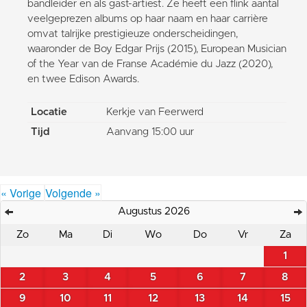
bandleider en als gast-artiest. Ze heeft een flink aantal
veelgeprezen albums op haar naam en haar carrière
omvat talrijke prestigieuze onderscheidingen,
waaronder de Boy Edgar Prijs (2015), European Musician
of the Year van de Franse Académie du Jazz (2020),
en twee Edison Awards.
Locatie
Kerkje van Feerwerd
Tijd
Aanvang 15:00 uur
« Vorige
Volgende »
Augustus 2026
Zo
Ma
Di
Wo
Do
Vr
Za
1
2
3
4
5
6
7
8
9
10
11
12
13
14
15