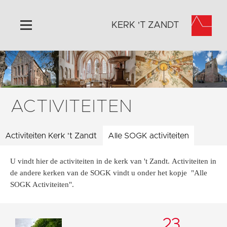
KERK 'T ZANDT
Home
Algemeen
Historie
ACTIVITEITEN
Omgeving
Activiteiten
Activiteiten Kerk 't Zandt
Alle SOGK activiteiten
Steun ons
U vindt hier de activiteiten in de kerk van 't Zandt. Activiteiten in
Contact
de andere kerken van de SOGK vindt u onder het kopje "Alle
Vaktaal
SOGK Activiteiten".
23