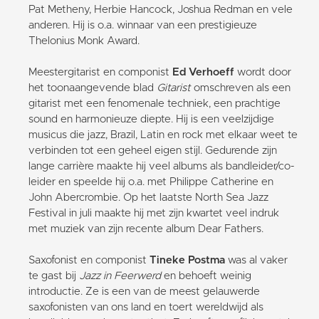
Pat Metheny, Herbie Hancock, Joshua Redman en vele
anderen. Hij is o.a. winnaar van een prestigieuze
Thelonius Monk Award.
Meestergitarist en componist
Ed Verhoeff
wordt door
het toonaangevende blad
Gitarist
omschreven als een
gitarist met een fenomenale techniek, een prachtige
sound en harmonieuze diepte. Hij is een veelzijdige
musicus die jazz, Brazil, Latin en rock met elkaar weet te
verbinden tot een geheel eigen stijl. Gedurende zijn
lange carrière maakte hij veel albums als bandleider/co-
leider en speelde hij o.a. met Philippe Catherine en
John Abercrombie. Op het laatste North Sea Jazz
Festival in juli maakte hij met zijn kwartet veel indruk
met muziek van zijn recente album Dear Fathers.
Saxofonist en componist
Tineke Postma
was al vaker
te gast bij
Jazz in Feerwerd
en behoeft weinig
introductie. Ze is een van de meest gelauwerde
saxofonisten van ons land en toert wereldwijd als