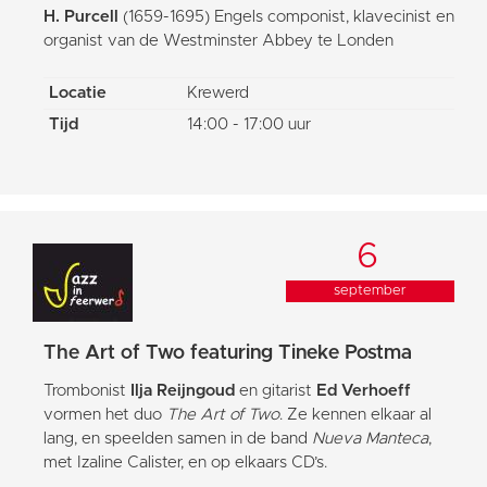
H. Purcell
(1659-1695) Engels componist, klavecinist en
organist van de Westminster Abbey te Londen
Locatie
Krewerd
Tijd
14:00 - 17:00 uur
6
september
The Art of Two featuring Tineke Postma
Trombonist
Ilja Reijngoud
en gitarist
Ed Verhoeff
vormen het duo
The Art of Two
. Ze kennen elkaar al
lang, en speelden samen in de band
Nueva Manteca
,
met Izaline Calister, en op elkaars CD’s.